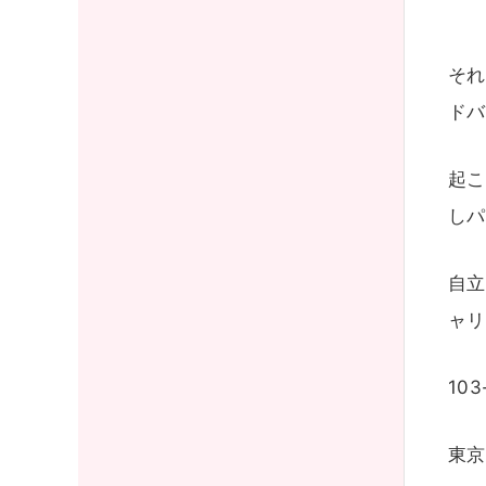
それ
ドバ
起こ
しパ
自立
ャリ
103
東京