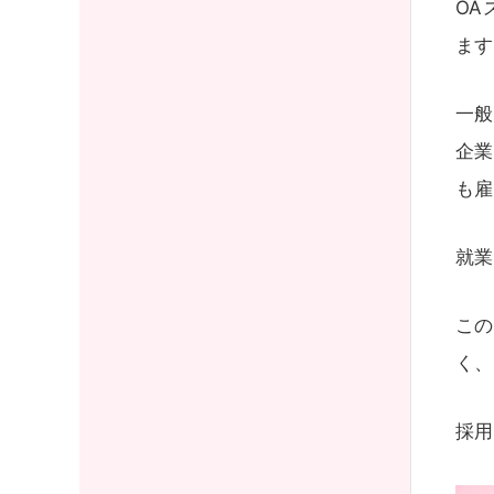
OA
ます
一般
企業
も雇
就業
この
く、
採用