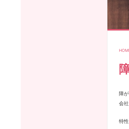
HOM
障が
会社
特性